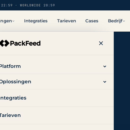
 22:59 · WORLDWIDE 20:59
ingen
Integraties
Tarieven
Cases
Bedrijf
Platform
Oplossingen
lfilment-
Integraties
innen 30
Tarieven