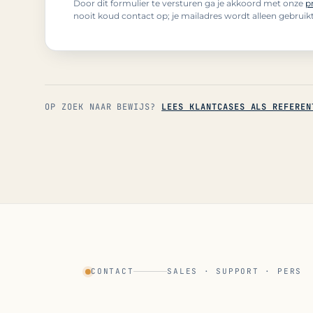
Door dit formulier te versturen ga je akkoord met onze
p
nooit koud contact op; je mailadres wordt alleen gebruik
OP ZOEK NAAR BEWIJS?
LEES KLANTCASES ALS REFEREN
CONTACT
SALES · SUPPORT · PERS