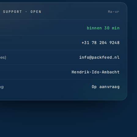
& SUPPORT · OPEN
Ma–vr
binnen 30 min
+31 78 204 9248
les)
info@packfeed.nl
Hendrik-Ido-Ambacht
ng
Op aanvraag