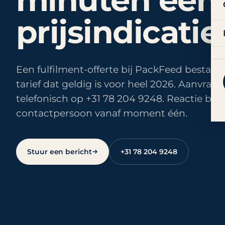
minuten een
prijsindicatie
Een fulfilment-offerte bij PackFeed bestaat 
tarief dat geldig is voor heel 2026. Aanvraag
telefonisch op +31 78 204 9248. Reactie bin
contactpersoon vanaf moment één.
Stuur een bericht
+31 78 204 9248