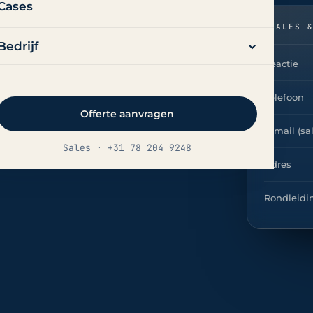
Cases
SALES 
Bedrijf
Reactie
uit een duidelijk transparant
Telefoon
Offerte aanvragen
 via het contactformulier of
E-mail (sa
nen 30 minuten, vaste
Sales · +31 78 204 9248
Adres
Rondleidi