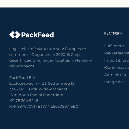
PLATFORM
Fulfilment
Logistieke infrastructuur voor Europese e-
Pakketdiens
commerce. Opgericht in 2020, B Corp
gecertificeerd, vijf eigen locaties in Hendrik-
Import & for
Ido-Ambacht.
Klantenservi
Administrati
PackFeed B.V.
Integraties
Ecologieweg 4 - 12 & Sedumweg 19
3343 LM Hendrik-Ido-Ambacht
15 min van Port of Rotterdam
+31 78 204 9248
KvK 89767071 · BTW NL865099716B01