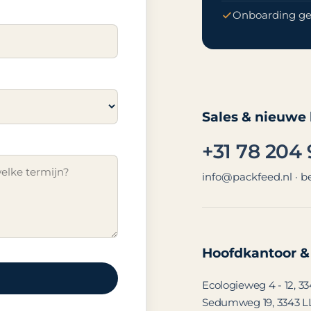
Onboarding ge
Sales & nieuwe
+31 78 204
info@packfeed.nl
· b
Hoofdkantoor &
Ecologieweg 4 - 12, 
Sedumweg 19, 3343 L