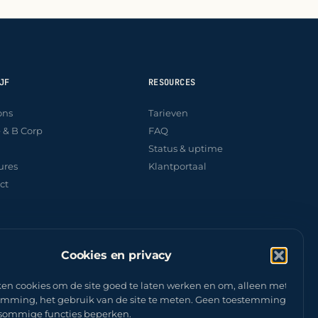
JF
RESOURCES
ons
Tarieven
e & B Corp
FAQ
Status & uptime
ures
Klantportaal
ct
Cookies en privacy
en cookies om de site goed te laten werken en om, alleen met
emming, het gebruik van de site te meten. Geen toestemming
sommige functies beperken.