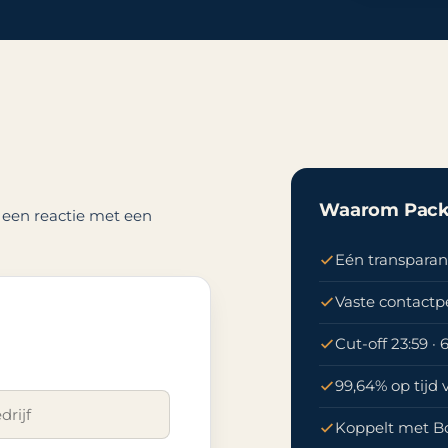
Waarom Pac
n een reactie met een
Eén transparant
Vaste contact
Cut-off 23:59 
99,64% op tijd
Koppelt met Bo