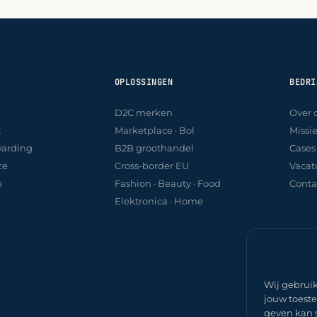
OPLOSSINGEN
BEDRI
D2C merken
Over 
t
Marketplace · Bol
Missi
warding
B2B groothandel
Cases
ce
Cross-border EU
Vacat
e
Fashion · Beauty · Food
Conta
Elektronica · Home
Wij gebruik
jouw toest
geven kan 